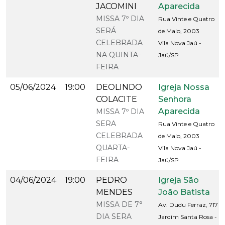
JACOMINI
Aparecida
MISSA 7º DIA
Rua Vinte e Quatro
SERÁ
de Maio, 2003
CELEBRADA
Vila Nova Jaú -
NA QUINTA-
Jaú/SP
FEIRA
05/06/2024
19:00
DEOLINDO
Igreja Nossa
COLACITE
Senhora
Aparecida
MISSA 7º DIA
SERA
Rua Vinte e Quatro
CELEBRADA
de Maio, 2003
QUARTA-
Vila Nova Jaú -
FEIRA
Jaú/SP
04/06/2024
19:00
PEDRO
Igreja São
MENDES
João Batista
MISSA DE 7°
Av. Dudu Ferraz, 717
DIA SERA
Jardim Santa Rosa -