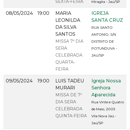
SEXTA-FEIRA
Miraglia - Jaú/SP
08/05/2024
19:00
MARIA
IGREJA
LEONILDA
SANTA CRUZ
DA SILVA
RUA SANTO
SANTOS
ANTONIO, S/N
MISSA 7º DIA
DISTRITO DE
SERA
POTUNDUVA -
CELEBRADA
JAU/SP
QUARTA-
FEIRA
09/05/2024
19:00
LUIS TADEU
Igreja Nossa
MURARI
Senhora
Aparecida
MISSA DE 7º
DIA SERA
Rua Vinte e Quatro
CELEBRADA
de Maio, 2003
QUINTA-FEIRA
Vila Nova Jaú -
Jaú/SP