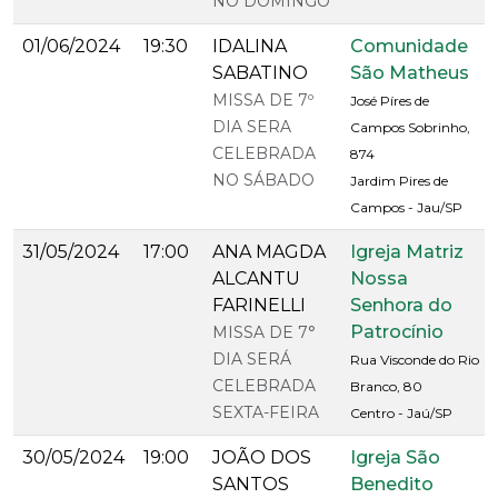
NO DOMINGO
01/06/2024
19:30
IDALINA
Comunidade
SABATINO
São Matheus
MISSA DE 7º
José Píres de
DIA SERA
Campos Sobrinho,
CELEBRADA
874
NO SÁBADO
Jardim Pires de
Campos - Jau/SP
31/05/2024
17:00
ANA MAGDA
Igreja Matriz
ALCANTU
Nossa
FARINELLI
Senhora do
Patrocínio
MISSA DE 7°
DIA SERÁ
Rua Visconde do Rio
CELEBRADA
Branco, 80
SEXTA-FEIRA
Centro - Jaú/SP
30/05/2024
19:00
JOÃO DOS
Igreja São
SANTOS
Benedito