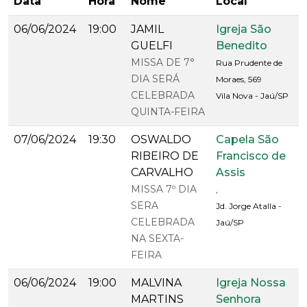
Data
Hora
Nome
Local
06/06/2024
19:00
JAMIL
Igreja São
GUELFI
Benedito
MISSA DE 7°
Rua Prudente de
DIA SERÁ
Moraes, 569
CELEBRADA
Vila Nova - Jaú/SP
QUINTA-FEIRA
07/06/2024
19:30
OSWALDO
Capela São
RIBEIRO DE
Francisco de
CARVALHO
Assis
MISSA 7º DIA
,
SERA
Jd. Jorge Atalla -
CELEBRADA
Jaú/SP
NA SEXTA-
FEIRA
06/06/2024
19:00
MALVINA
Igreja Nossa
MARTINS
Senhora