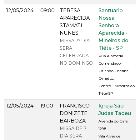
12/05/2024
09:00
TERESA
Santuario
APARECIDA
Nossa
STAMATI
Senhora
NUNES
Aparecida -
Mineiros do
MISSA 7º DIA
Tiête - SP
SERA
CELEBRADA
Rua Alameda
NO DOMINGO
Comendador
Orlando Chesine
Ometto,
Centro - Mineiros do
Tiête/SP
12/05/2024
19:00
FRANCISCO
Igreja São
DONIZETE
Judas Tadeu
BARBOZA
Avenida do Café,
MISSA DE 7
1298
DIA SERA
Vila Alves de