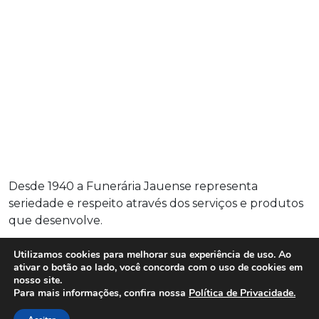
Desde 1940 a Funerária Jauense representa
seriedade e respeito através dos serviços e produtos
que desenvolve.
Utilizamos cookies para melhorar sua experiência de uso. Ao
Serviços
ativar o botão ao lado, você concorda com o uso de cookies em
nosso site.
Para mais informações, confira nossa
Política de Privacidade.
Descontos e Benefícios
Assistência ao Convalescente