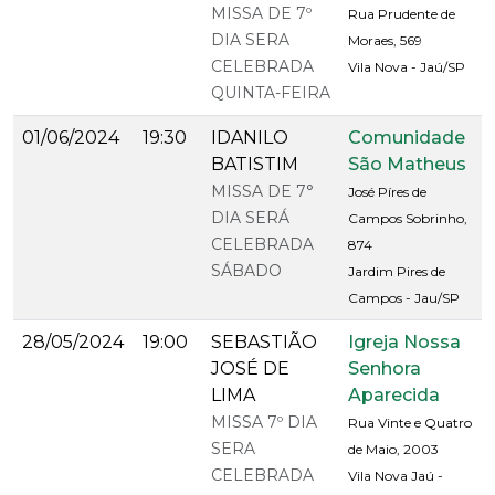
MISSA DE 7º
Rua Prudente de
DIA SERA
Moraes, 569
CELEBRADA
Vila Nova - Jaú/SP
QUINTA-FEIRA
01/06/2024
19:30
IDANILO
Comunidade
BATISTIM
São Matheus
MISSA DE 7°
José Píres de
DIA SERÁ
Campos Sobrinho,
CELEBRADA
874
SÁBADO
Jardim Pires de
Campos - Jau/SP
28/05/2024
19:00
SEBASTIÃO
Igreja Nossa
JOSÉ DE
Senhora
LIMA
Aparecida
MISSA 7º DIA
Rua Vinte e Quatro
SERA
de Maio, 2003
CELEBRADA
Vila Nova Jaú -