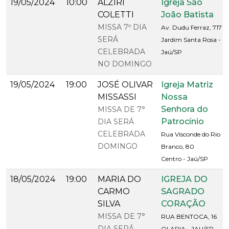
19/05/2024
10:00
ALZIRI
Igreja São
COLETTI
João Batista
MISSA 7º DIA
Av. Dudu Ferraz, 717
SERÁ
Jardim Santa Rosa -
CELEBRADA
Jaú/SP
NO DOMINGO
19/05/2024
19:00
JOSÉ OLIVAR
Igreja Matriz
MISSASSI
Nossa
Senhora do
MISSA DE 7°
Patrocínio
DIA SERÁ
CELEBRADA
Rua Visconde do Rio
DOMINGO
Branco, 80
Centro - Jaú/SP
18/05/2024
19:00
MARIA DO
IGREJA DO
CARMO
SAGRADO
SILVA
CORAÇÃO
MISSA DE 7°
RUA BENTOCA, 16
DIA SERÁ
OLARIA - JAU/SP