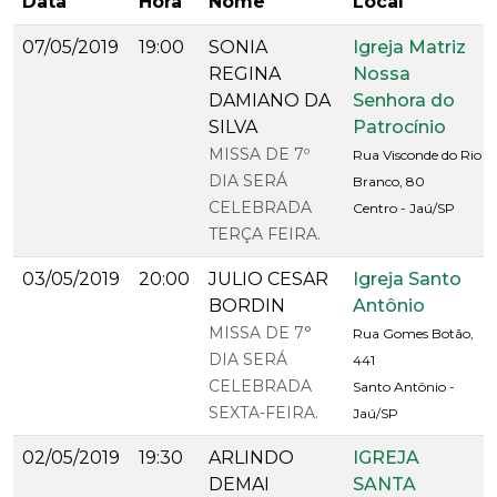
Data
Hora
Nome
Local
07/05/2019
19:00
SONIA
Igreja Matriz
REGINA
Nossa
DAMIANO DA
Senhora do
SILVA
Patrocínio
MISSA DE 7º
Rua Visconde do Rio
DIA SERÁ
Branco, 80
CELEBRADA
Centro - Jaú/SP
TERÇA FEIRA.
03/05/2019
20:00
JULIO CESAR
Igreja Santo
BORDIN
Antônio
MISSA DE 7°
Rua Gomes Botão,
DIA SERÁ
441
CELEBRADA
Santo Antônio -
SEXTA-FEIRA.
Jaú/SP
02/05/2019
19:30
ARLINDO
IGREJA
DEMAI
SANTA