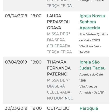
TERÇA-FEIRA.
09/04/2019
19:00
LAURA
Igreja Nossa
PERASSOLI
Senhora
GRAVA
Aparecida
MISSA DE 7°
Rua Vinte e Quatro
DIA SERÁ
de Maio, 2003
CELEBRADA
Vila Nova Jaú -
TERÇA-FEIRA.
Jaú/SP
07/04/2019
19:00
THAYARA
Igreja São
FERNANDA
Judas Tadeu
PATERNO
Avenida do Café,
MISSA DE 7°
1298
DIA SERÁ
Vila Alves de
CELEBRADA
Almeida - Jaú/SP
NO DOMINGO.
30/03/2019
18:00
OCTACILIO
Paróquia