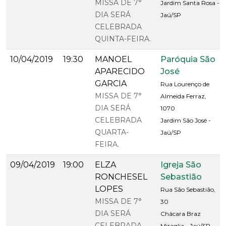
MISSA DE 7°
Jardim Santa Rosa -
DIA SERÁ
Jaú/SP
CELEBRADA
QUINTA-FEIRA.
10/04/2019
19:30
MANOEL
Paróquia São
APARECIDO
José
GARCIA
Rua Lourenço de
MISSA DE 7°
Almeida Ferraz,
DIA SERÁ
1070
CELEBRADA
Jardim São José -
QUARTA-
Jaú/SP
FEIRA.
09/04/2019
19:00
ELZA
Igreja São
RONCHESEL
Sebastião
LOPES
Rua São Sebastião,
MISSA DE 7°
30
DIA SERÁ
Chácara Braz
CELEBRADA
Miraglia - Jaú/SP