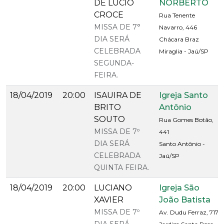
DE LUCIO
NORBERTO
CROCE
Rua Tenente
MISSA DE 7°
Navarro, 446
DIA SERÁ
Chácara Braz
CELEBRADA
Miraglia - Jaú/SP
SEGUNDA-
FEIRA.
18/04/2019
20:00
ISAUIRA DE
Igreja Santo
BRITO
Antônio
SOUTO
Rua Gomes Botão,
MISSA DE 7º
441
DIA SERÁ
Santo Antônio -
CELEBRADA
Jaú/SP
QUINTA FEIRA.
18/04/2019
20:00
LUCIANO
Igreja São
XAVIER
João Batista
MISSA DE 7º
Av. Dudu Ferraz, 717