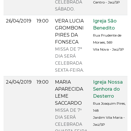
CELEBRADA
Centro - Jaú/SP
SÁBADO.
26/04/2019
19:00
VERA LUCIA
Igreja São
GROMBONI
Benedito
PIRES DA
Rua Prudente de
FONSECA
Moraes, 569
MISSA DE 7°
Vila Nova - Jaú/SP
DIA SERÁ
CELEBRADA
SEXTA-FEIRA.
24/04/2019
19:00
MARIA
Igreja Nossa
APARECIDA
Senhora do
LEME
Desterro
SACCARDO
Rua Joaquim Pires,
MISSA DE 7º
148
DIA SERÁ
Jardim Vila Maria -
CELEBRADA
Jaú/SP