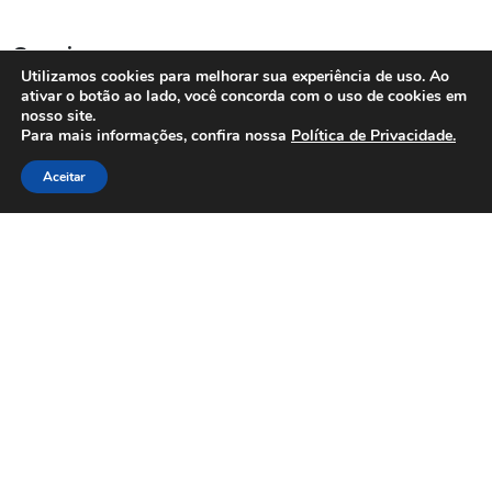
Serviços
Utilizamos cookies para melhorar sua experiência de uso. Ao
ativar o botão ao lado, você concorda com o uso de cookies em
Descontos e Benefícios
nosso site.
Para mais informações, confira nossa
Política de Privacidade.
Assistência ao Convalescente
Assistência Funerária
Aceitar
Conjunto Velatório
Crematório
Pet Crematório