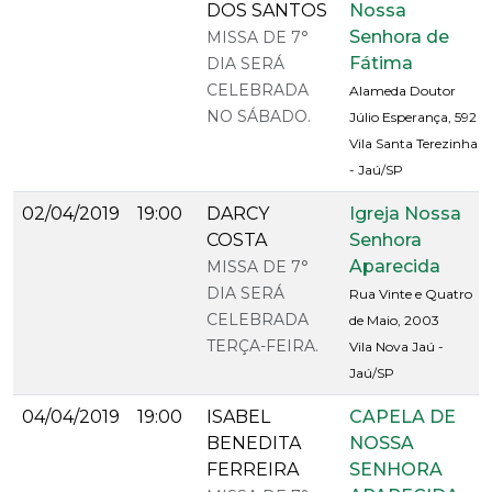
DOS SANTOS
Nossa
Senhora de
MISSA DE 7°
Fátima
DIA SERÁ
CELEBRADA
Alameda Doutor
NO SÁBADO.
Júlio Esperança, 592
Vila Santa Terezinha
- Jaú/SP
02/04/2019
19:00
DARCY
Igreja Nossa
COSTA
Senhora
Aparecida
MISSA DE 7°
DIA SERÁ
Rua Vinte e Quatro
CELEBRADA
de Maio, 2003
TERÇA-FEIRA.
Vila Nova Jaú -
Jaú/SP
04/04/2019
19:00
ISABEL
CAPELA DE
BENEDITA
NOSSA
FERREIRA
SENHORA