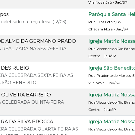
Vila Nova Jaú - Jaú/SP
mpos
Paróquia Santa He
 celebrado na terça-feira. (12/03)
Rua Elias Letaif, 85
Chácara Flora - Jaú/SP
DE ALMEIDA GERMANO PRADO
Igreja Matriz Noss
A REALIZADA NA SEXTA-FEIRA
Rua Visconde do Rio Branc
Centro - Jaú/SP
DES RUBIO
Igreja São Benedit
SERA CELEBRADA SEXTA FEIRA AS
Rua Prudente de Moraes, 5
JA SÃO BENEDITO
Vila Nova - Jaú/SP
E OLIVEIRA BARRETO
Igreja Matriz Noss
RA CELEBRADA QUINTA-FEIRA
Rua Visconde do Rio Branc
Centro - Jaú/SP
IRA DA SILVA BROCCA
Igreja Matriz Noss
SERA CELEBRADA QUARTA FEIRA AS
Rua Visconde do Rio Branc