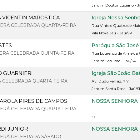
Jardim Doutor Luciano - 
A VICENTIN MAROSTICA
Igreja Nossa Senh
 SERÁ CELEBRADA QUARTA-FEIRA
Rua Vinte e Quatro de Mai
Vila Nova Jaú - Jaú/SP
STES
Paróquia São José
 SERA CELEBRADA QUINTA-FEIRA
Rua Lourenço de Almeida F
Jardim São José - Jaú/SP
O GUARNIERI
Igreja São João Ba
RA CELEBRADA QUARTA-FEIRA
Av. Dudu Ferraz, 717
Jardim Santa Rosa - Jaú/S
DAROLA PIRES DE CAMPOS
NOSSA SENHORA 
 SERÁ CELEBRADA QUARTA-FEIRA
,
- /
DI JUNIOR
NOSSA SENHORA 
 SERÁ CELEBRADA SÁBADO
,