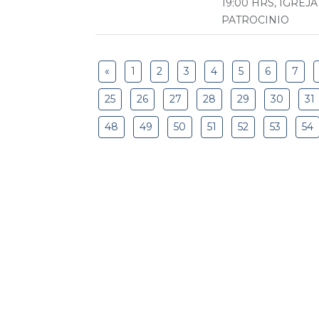
19:00 HRS, IGRE
PATROCINIO
«
1
2
3
4
5
6
7
25
26
27
28
29
30
31
48
49
50
51
52
53
54