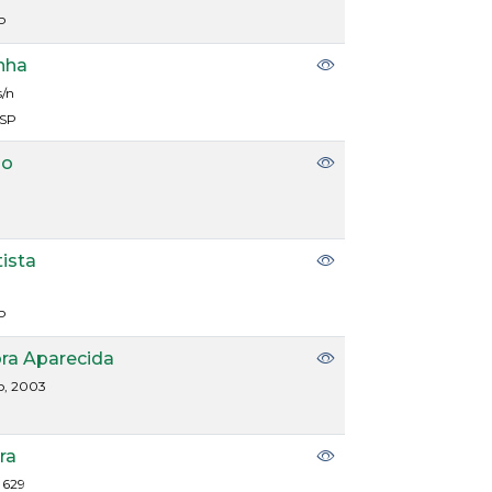
P
inha
s/n
/SP
io
tista
P
ora Aparecida
o, 2003
ra
 629