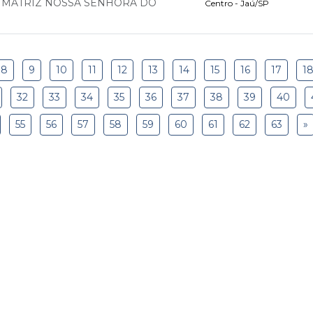
JA MATRIZ NOSSA SENHORA DO
Centro - Jaú/SP
8
9
10
11
12
13
14
15
16
17
1
32
33
34
35
36
37
38
39
40
55
56
57
58
59
60
61
62
63
»