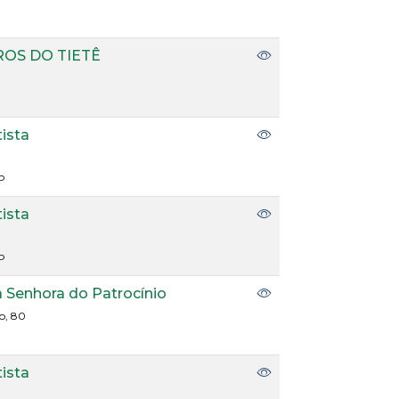
ROS DO TIETÊ
tista
P
tista
P
a Senhora do Patrocínio
o, 80
tista