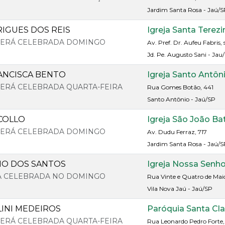
Jardim Santa Rosa - Jaú/S
IGUES DOS REIS
Igreja Santa Terez
 SERÁ CELEBRADA DOMINGO
Av. Pref. Dr. Aufeu Fabris, 
Jd. Pe. Augusto Sani - Jau
ANCISCA BENTO
Igreja Santo Antôn
 SERÁ CELEBRADA QUARTA-FEIRA
Rua Gomes Botão, 441
Santo Antônio - Jaú/SP
COLLO
Igreja São João Ba
 SERÁ CELEBRADA DOMINGO
Av. Dudu Ferraz, 717
Jardim Santa Rosa - Jaú/S
NO DOS SANTOS
Igreja Nossa Senh
RA CELEBRADA NO DOMINGO
Rua Vinte e Quatro de Mai
Vila Nova Jaú - Jaú/SP
LINI MEDEIROS
Paróquia Santa Cla
 SERÁ CELEBRADA QUARTA-FEIRA
Rua Leonardo Pedro Forte,