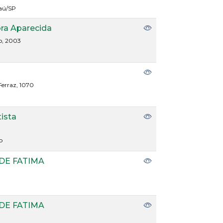
Jaú/SP
ora Aparecida
o, 2003
erraz, 1070
tista
P
DE FATIMA
DE FATIMA