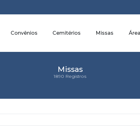
Convênios
Cemitérios
Missas
Área
Missas
1890 Registros