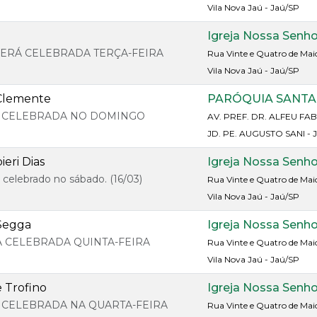
Vila Nova Jaú - Jaú/SP
Igreja Nossa Senh
 SERÁ CELEBRADA TERÇA-FEIRA
Rua Vinte e Quatro de Mai
Vila Nova Jaú - Jaú/SP
 Clemente
PARÓQUIA SANTA
RA CELEBRADA NO DOMINGO
AV. PREF. DR. ALFEU FABR
JD. PE. AUGUSTO SANI - 
ieri Dias
Igreja Nossa Senh
á celebrado no sábado. (16/03)
Rua Vinte e Quatro de Mai
Vila Nova Jaú - Jaú/SP
 Segga
Igreja Nossa Senh
RA CELEBRADA QUINTA-FEIRA
Rua Vinte e Quatro de Mai
Vila Nova Jaú - Jaú/SP
 Trofino
Igreja Nossa Senh
A CELEBRADA NA QUARTA-FEIRA
Rua Vinte e Quatro de Mai