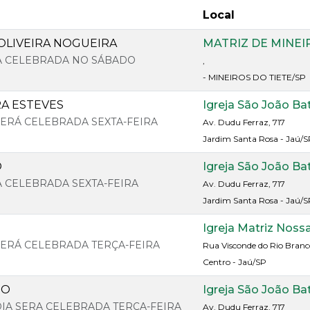
Local
OLIVEIRA NOGUEIRA
MATRIZ DE MINEI
RA CELEBRADA NO SÁBADO
,
- MINEIROS DO TIETE/SP
RA ESTEVES
Igreja São João Ba
 SERÁ CELEBRADA SEXTA-FEIRA
Av. Dudu Ferraz, 717
Jardim Santa Rosa - Jaú/S
O
Igreja São João Ba
RA CELEBRADA SEXTA-FEIRA
Av. Dudu Ferraz, 717
Jardim Santa Rosa - Jaú/S
Igreja Matriz Noss
 SERÁ CELEBRADA TERÇA-FEIRA
Rua Visconde do Rio Branc
Centro - Jaú/SP
GO
Igreja São João Ba
 DIA SERA CELEBRADA TERÇA-FEIRA
Av. Dudu Ferraz, 717